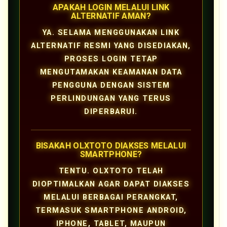
APAKAH LOGIN MELALUI LINK
ALTERNATIF AMAN?
YA. SELAMA MENGGUNAKAN LINK
ALTERNATIF RESMI YANG DISEDIAKAN,
PROSES LOGIN TETAP
MENGUTAMAKAN KEAMANAN DATA
PENGGUNA DENGAN SISTEM
PERLINDUNGAN YANG TERUS
DIPERBARUI.
BISAKAH OLXTOTO DIAKSES MELALUI
SMARTPHONE?
TENTU. OLXTOTO TELAH
DIOPTIMALKAN AGAR DAPAT DIAKSES
MELALUI BERBAGAI PERANGKAT,
TERMASUK SMARTPHONE ANDROID,
IPHONE, TABLET, MAUPUN