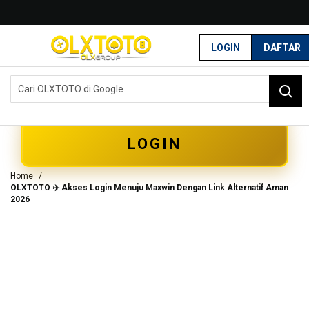
c
G
r
LOGIN
DAFTAR
a
t
i
s
DAFTAR
O
n
g
LOGIN
k
i
r
Home
OLXTOTO ✈️ Akses Login Menuju Maxwin Dengan Link Alternatif Aman
s
2026
e
-
I
n
d
o
n
e