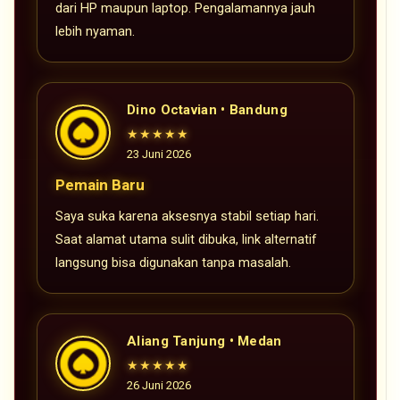
dari HP maupun laptop. Pengalamannya jauh
lebih nyaman.
Dino Octavian • Bandung
★★★★★
23 Juni 2026
Pemain Baru
Saya suka karena aksesnya stabil setiap hari.
Saat alamat utama sulit dibuka, link alternatif
langsung bisa digunakan tanpa masalah.
Aliang Tanjung • Medan
★★★★★
26 Juni 2026