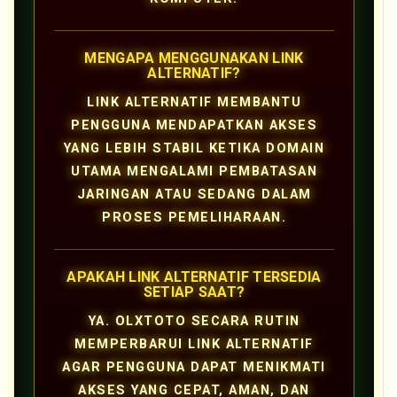
MENGAPA MENGGUNAKAN LINK
ALTERNATIF?
LINK ALTERNATIF MEMBANTU
PENGGUNA MENDAPATKAN AKSES
YANG LEBIH STABIL KETIKA DOMAIN
UTAMA MENGALAMI PEMBATASAN
JARINGAN ATAU SEDANG DALAM
PROSES PEMELIHARAAN.
APAKAH LINK ALTERNATIF TERSEDIA
SETIAP SAAT?
YA. OLXTOTO SECARA RUTIN
MEMPERBARUI LINK ALTERNATIF
AGAR PENGGUNA DAPAT MENIKMATI
AKSES YANG CEPAT, AMAN, DAN