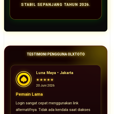
STABIL SEPANJANG TAHUN 2026.
TESTIMONI PENGGUNA OLXTOTO
Luna Maya • Jakarta
★★★★★
20 Juni 2026
Pemain Lama
Login sangat cepat menggunakan link
alternatifnya. Tidak ada kendala saat diakses