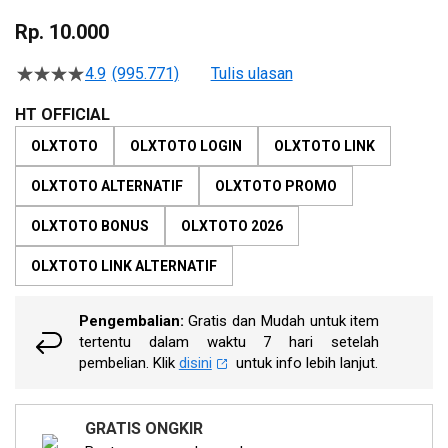
Skip
to
Rp. 10.000
the
beginning
4.9
(995.771)
Tulis ulasan
4.5
of
dari
the
5
HT OFFICIAL
bintang,
images
nilai
OLXTOTO
OLXTOTO LOGIN
OLXTOTO LINK
gallery
rating
rata-
OLXTOTO ALTERNATIF
OLXTOTO PROMO
rata.
Read
13
OLXTOTO BONUS
OLXTOTO 2026
Reviews.
Tautan
OLXTOTO LINK ALTERNATIF
halaman
yang
sama.
Pengembalian:
Gratis dan Mudah untuk item
tertentu dalam waktu 7 hari setelah
pembelian. Klik
disini
untuk info lebih lanjut.
GRATIS ONGKIR