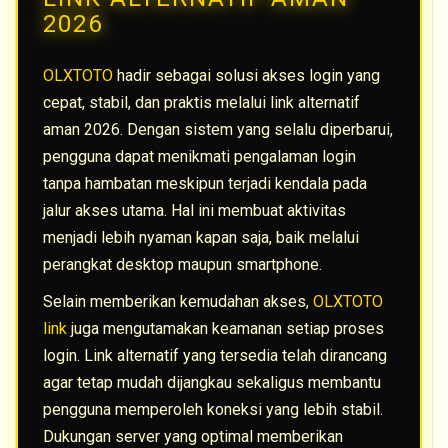
2026
OLXTOTO
hadir sebagai solusi akses login yang
cepat, stabil, dan praktis melalui link alternatif
aman 2026. Dengan sistem yang selalu diperbarui,
pengguna dapat menikmati pengalaman login
tanpa hambatan meskipun terjadi kendala pada
jalur akses utama. Hal ini membuat aktivitas
menjadi lebih nyaman kapan saja, baik melalui
perangkat desktop maupun smartphone.
Selain memberikan kemudahan akses,
OLXTOTO
link
juga mengutamakan keamanan setiap proses
login. Link alternatif yang tersedia telah dirancang
agar tetap mudah dijangkau sekaligus membantu
pengguna memperoleh koneksi yang lebih stabil.
Dukungan server yang optimal memberikan