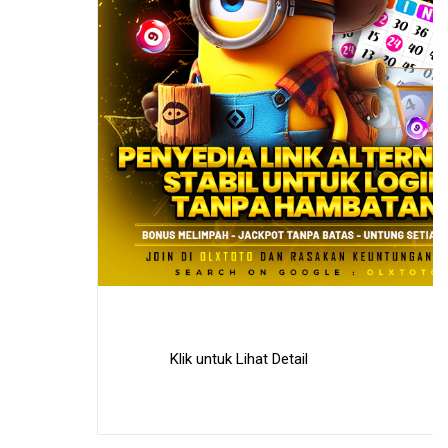
Klik untuk Lihat Detail