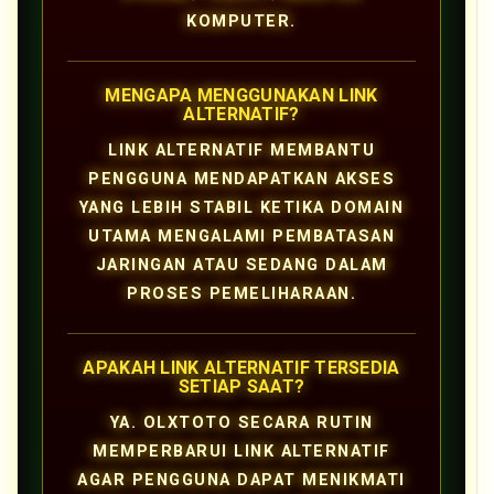
KOMPUTER.
MENGAPA MENGGUNAKAN LINK
ALTERNATIF?
LINK ALTERNATIF MEMBANTU
PENGGUNA MENDAPATKAN AKSES
YANG LEBIH STABIL KETIKA DOMAIN
UTAMA MENGALAMI PEMBATASAN
JARINGAN ATAU SEDANG DALAM
PROSES PEMELIHARAAN.
APAKAH LINK ALTERNATIF TERSEDIA
SETIAP SAAT?
YA. OLXTOTO SECARA RUTIN
MEMPERBARUI LINK ALTERNATIF
AGAR PENGGUNA DAPAT MENIKMATI