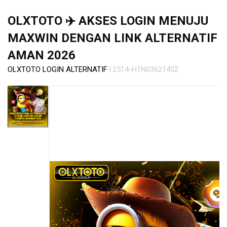
s
i
OLXTOTO ✈️ AKSES LOGIN MENUJU
a
!
MAXWIN DENGAN LINK ALTERNATIF
AMAN 2026
|
OLXTOTO LOGIN ALTERNATIF
2514-H1N03621452
Skip
to
the
end
of
the
images
gallery