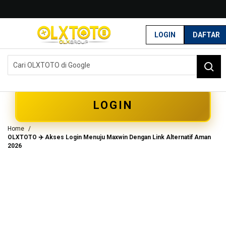
c
G
r
LOGIN
DAFTAR
a
t
i
s
DAFTAR
O
n
g
LOGIN
k
i
r
Home
OLXTOTO ✈️ Akses Login Menuju Maxwin Dengan Link Alternatif Aman
s
2026
e
-
I
n
d
o
n
e