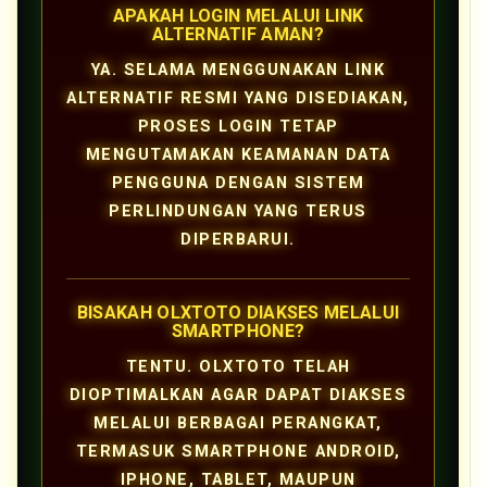
APAKAH LOGIN MELALUI LINK
ALTERNATIF AMAN?
YA. SELAMA MENGGUNAKAN LINK
ALTERNATIF RESMI YANG DISEDIAKAN,
PROSES LOGIN TETAP
MENGUTAMAKAN KEAMANAN DATA
PENGGUNA DENGAN SISTEM
PERLINDUNGAN YANG TERUS
DIPERBARUI.
BISAKAH OLXTOTO DIAKSES MELALUI
SMARTPHONE?
TENTU. OLXTOTO TELAH
DIOPTIMALKAN AGAR DAPAT DIAKSES
MELALUI BERBAGAI PERANGKAT,
TERMASUK SMARTPHONE ANDROID,
IPHONE, TABLET, MAUPUN