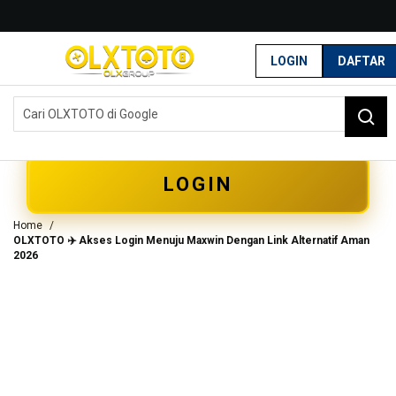
c
G
r
LOGIN
DAFTAR
a
t
i
s
DAFTAR
O
n
g
LOGIN
k
i
r
Home
OLXTOTO ✈️ Akses Login Menuju Maxwin Dengan Link Alternatif Aman
s
2026
e
-
I
n
d
o
n
e