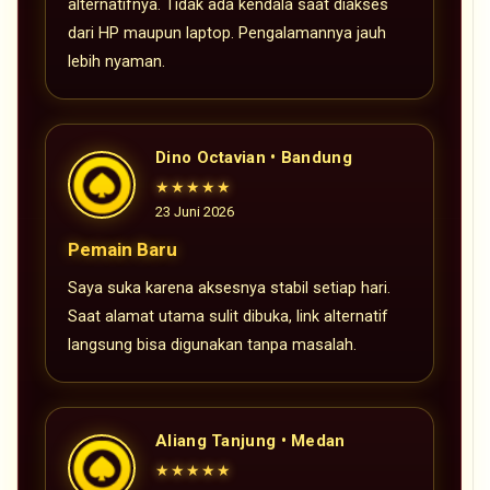
alternatifnya. Tidak ada kendala saat diakses
dari HP maupun laptop. Pengalamannya jauh
lebih nyaman.
Dino Octavian • Bandung
★★★★★
23 Juni 2026
Pemain Baru
Saya suka karena aksesnya stabil setiap hari.
Saat alamat utama sulit dibuka, link alternatif
langsung bisa digunakan tanpa masalah.
Aliang Tanjung • Medan
★★★★★