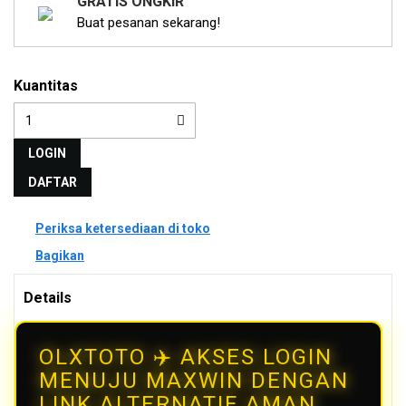
GRATIS ONGKIR
Buat pesanan sekarang!
Kuantitas
LOGIN
DAFTAR
Periksa ketersediaan di toko
Bagikan
Details
OLXTOTO ✈️ AKSES LOGIN
MENUJU MAXWIN DENGAN
LINK ALTERNATIF AMAN