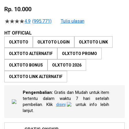
Skip
to
Rp. 10.000
the
beginning
4.9
(995.771)
Tulis ulasan
4.5
of
dari
the
5
HT OFFICIAL
bintang,
images
nilai
OLXTOTO
OLXTOTO LOGIN
OLXTOTO LINK
gallery
rating
rata-
OLXTOTO ALTERNATIF
OLXTOTO PROMO
rata.
Read
13
OLXTOTO BONUS
OLXTOTO 2026
Reviews.
Tautan
OLXTOTO LINK ALTERNATIF
halaman
yang
sama.
Pengembalian:
Gratis dan Mudah untuk item
tertentu dalam waktu 7 hari setelah
pembelian. Klik
disini
untuk info lebih
lanjut.