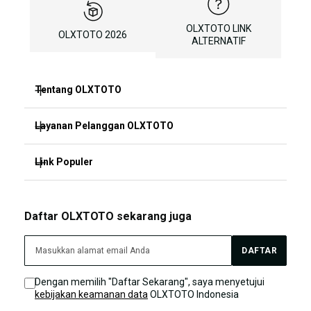
OLXTOTO LINK
OLXTOTO 2026
ALTERNATIF
Tentang OLXTOTO
Layanan Pelanggan OLXTOTO
OLXTOTO
OLXTOTO LOGIN
Link Populer
FAQ
OLXTOTO LINK
OLXTOTO Bonus
OLXTOTO
Daftar OLXTOTO sekarang juga
OLXTOTO ALTERNATIF
OLXTOTO Live Chat
OLXTOTO LOGIN
DAFTAR
OLXTOTO LINK ALTERNATIF
Sitemap
OLXTOTO LINK
Dengan memilih "Daftar Sekarang", saya menyetujui
kebijakan keamanan data
OLXTOTO Indonesia
OLXTOTO ALTERNATIF