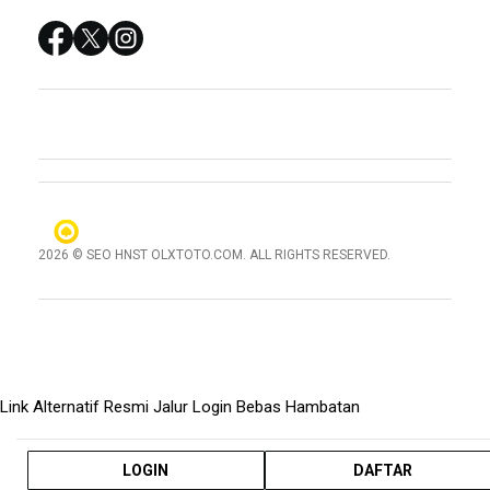
OLXTOTO MAXWIN
OLXTOTO 2026
OLXTOTO LINK ALTERNATIF
2026 © SEO HNST OLXTOTO.COM. ALL RIGHTS RESERVED.
© tebuishere
Link Alternatif Resmi Jalur Login Bebas Hambatan
LOGIN
DAFTAR