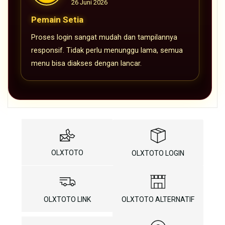
26 Juni 2026
Pemain Setia
Proses login sangat mudah dan tampilannya
responsif. Tidak perlu menunggu lama, semua
menu bisa diakses dengan lancar.
OLXTOTO
OLXTOTO LOGIN
OLXTOTO LINK
OLXTOTO ALTERNATIF