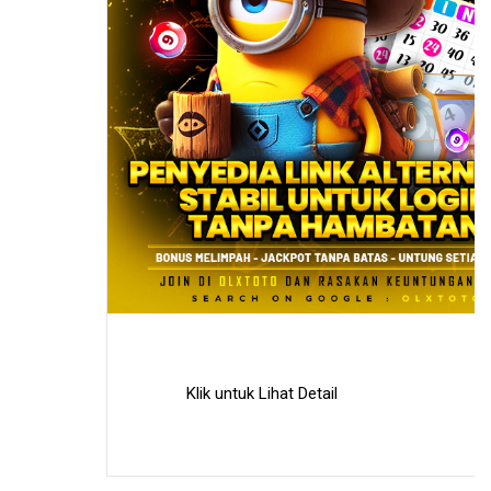
Klik untuk Lihat Detail