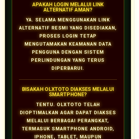
APAKAH LOGIN MELALUI LINK
ALTERNATIF AMAN?
YA. SELAMA MENGGUNAKAN LINK
ALTERNATIF RESMI YANG DISEDIAKAN,
PROSES LOGIN TETAP
MENGUTAMAKAN KEAMANAN DATA
PENGGUNA DENGAN SISTEM
PERLINDUNGAN YANG TERUS
DIPERBARUI.
BISAKAH OLXTOTO DIAKSES MELALUI
SMARTPHONE?
TENTU. OLXTOTO TELAH
DIOPTIMALKAN AGAR DAPAT DIAKSES
MELALUI BERBAGAI PERANGKAT,
TERMASUK SMARTPHONE ANDROID,
IPHONE, TABLET, MAUPUN