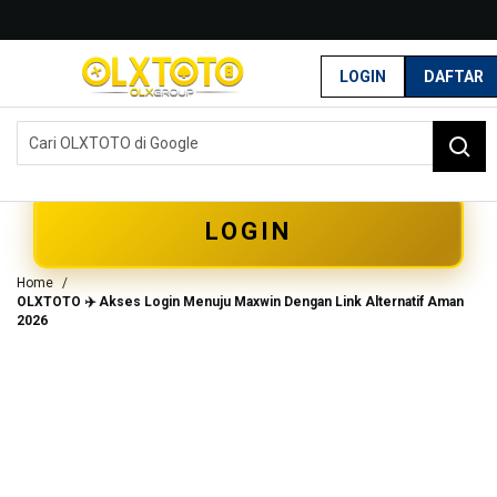
c
G
r
LOGIN
DAFTAR
a
t
i
s
DAFTAR
O
n
g
LOGIN
k
i
r
Home
OLXTOTO ✈️ Akses Login Menuju Maxwin Dengan Link Alternatif Aman
s
2026
e
-
I
n
d
o
n
e