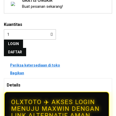
GRATIS ONGKIR
Buat pesanan sekarang!
Kuantitas
LOGIN
DAFTAR
Periksa ketersediaan di toko
Bagikan
Details
OLXTOTO ✈️ AKSES LOGIN
MENUJU MAXWIN DENGAN
LINK ALTERNATIF AMAN