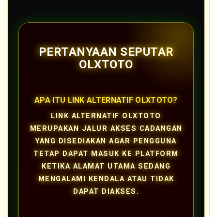
PERTANYAAN SEPUTAR
OLXTOTO
APA ITU LINK ALTERNATIF OLXTOTO?
LINK ALTERNATIF OLXTOTO
MERUPAKAN JALUR AKSES CADANGAN
YANG DISEDIAKAN AGAR PENGGUNA
TETAP DAPAT MASUK KE PLATFORM
KETIKA ALAMAT UTAMA SEDANG
MENGALAMI KENDALA ATAU TIDAK
DAPAT DIAKSES.